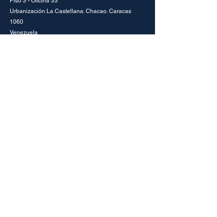
Piso 3 - Oficina 33
Urbanización La Castellana. Chacao. Caracas
1060
Venezuela
+58
(212)-261.7450
info@fluidtack.com
Redes
Instagram
LinkedIn
Consultas
Para cualquier consulta, duda o mención, llama al:
+58
(212)-261.7450
CONTÁCTANOS