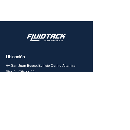
Ubicación
Av. San Juan Bosco. Edificio Centro Altamira.
Piso 3 - Oficina 33
Urbanización La Castellana. Chacao. Caracas
1060
Venezuela
+58
(212)-261.7450
info@fluidtack.com
Redes