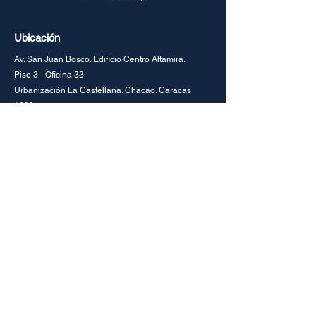
Ubicación
Av. San Juan Bosco. Edificio Centro Altamira.
Piso 3 - Oficina 33
Urbanización La Castellana. Chacao. Caracas
1060
Venezuela
+58
(212)-261.7450
info@fluidtack.com
Redes
Instagram
LinkedIn
Consultas