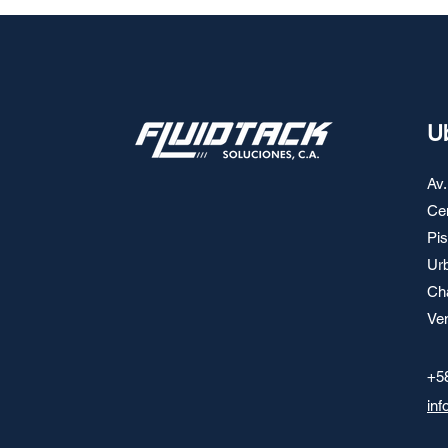
U
Av.
Cen
Pis
Urb
Ch
Ve
+5
inf