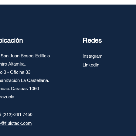
bicación
Redes
 San Juan Bosco. Edificio
Instagram
tro Altamira.
LinkedIn
o 3 - Oficina 33
anización La Castellana.
acao. Caracas 1060
nezuela
8
(212)-261.7450
o@fluidtack.com